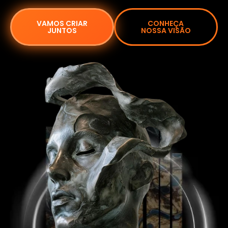
KEYCASH
Compramos propriedade residencias em
São Paulo em prazo recorde. Utilizando
algoritmos e ferramentas digitais
conseguimos criar conforto ao corretor
e ao cliente durante a transação
podendo liquida-la financeiramente em
poucos dias.