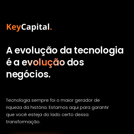
KeySpecs
Acessar site