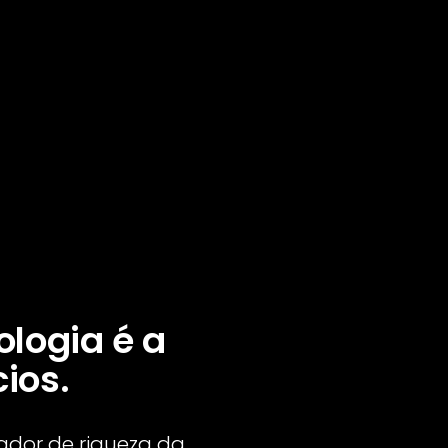
to
ário