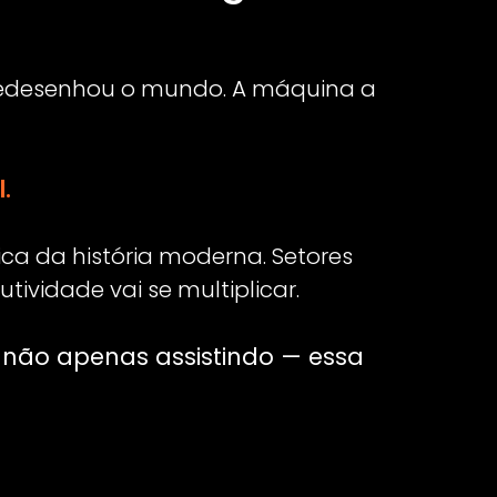
KEYCASH
na esteira digital do KeyCash facilita a aquisição
ário ou de um empréstimo com garantia de imóvel
rápida e sem burocracia.
 desses produtos com os melhores parceiros do
mercado.