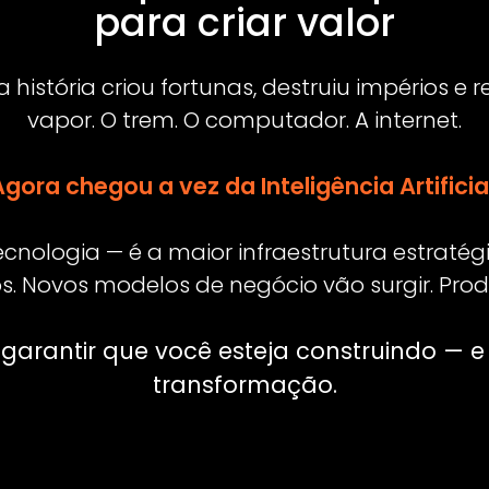
A tecnologia desenvolvida 
do financiamento imobili
Operamos a distribuição